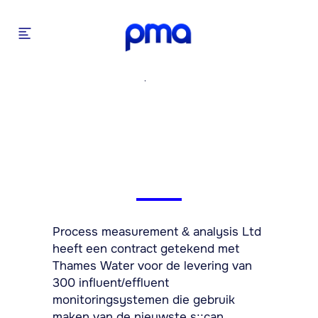
NIEUWS
,
PRODUCTEN
PMA Ltd wint contract
voor levering aan
Thames Water
Process measurement & analysis Ltd
heeft een contract getekend met
Thames Water voor de levering van
300 influent/effluent
monitoringsystemen die gebruik
maken van de nieuwste s::can