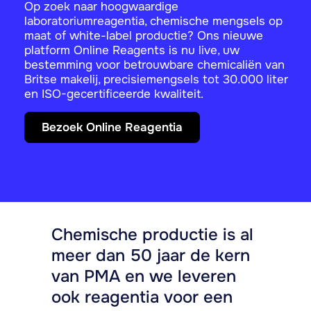
Op zoek naar hoogwaardige
laboratoriumreagentia, chemische mengsels op
maat of white-label productie? Ons nieuwe
platform Online Reagents is nu live, uw
bestemming voor betrouwbare chemicaliën van
Britse makelij, precisiemengsels tot 30.000 liter
en ISO-gecertificeerde kwaliteit.
Bezoek Online Reagentia
Chemische productie is al
meer dan 50 jaar de kern
van PMA en we leveren
ook reagentia voor een