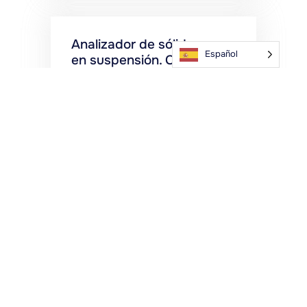
Analizador de sólidos
Español
en suspensión. Control
preciso de MLSS e IVS
Mida los parámetros
clave de las aguas
residuales con
nuestro analizador
de sólidos en
suspensión,
incluidos MLSS, IVS,
claridad del
sobrenadante y
lodos flotantes.
Haga Clic Aquí