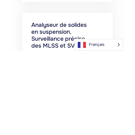
Analyseur de solides
en suspension.
Surveillance précise
Français
des MLSS et SVI
Mesurez les
paramètres clés des
eaux usées avec
notre analyseur de
solides en
suspension, y
compris le MLSS, le
SVI, la clarté du
surnageant et les
boues flottantes.