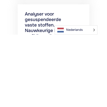
Analyser voor
gesuspendeerde
vaste stoffen.
Nauwkeurige MLSS-
Nederlands
en SVI-monitoring
Meet belangrijke
afvalwaterparameters
met onze
Suspended Solids
Analyser, inclusief
MLSS, SVI,
helderheid van het
supernatant en
drijvend slib.
Klik hier